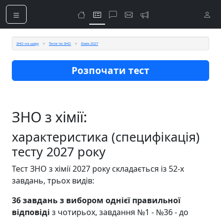
ЗНО на шару
Тести по ЗНО
Хімія 2027
Розпочати тест
ЗНО з хімії:
характеристика (специфікація)
тесту 2027 року
Тест ЗНО з хімії 2027 року складається із 52-х
завдань, трьох видів:
36 завдань з вибором однієї правильної
відповіді
з чотирьох, завдання №1 - №36 - до