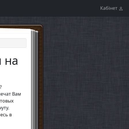
Кабінет
 на
?
ечат Вам
стовых
уту.
есь в