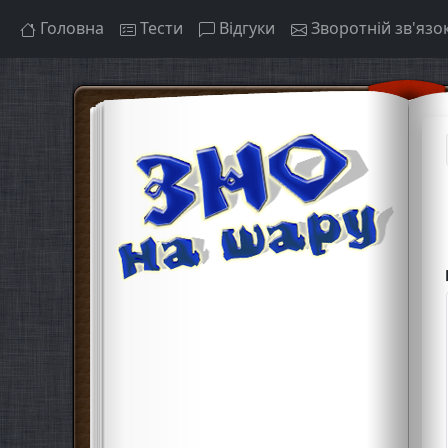
Головна
Тести
Відгуки
Зворотній зв'язо