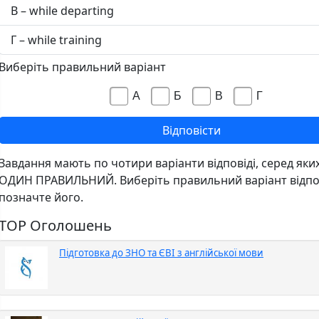
В – while departing
Г – while training
Виберіть правильний варіант
А
Б
В
Г
Завдання мають по чотири варіанти відповіді, серед яки
ОДИН ПРАВИЛЬНИЙ. Виберіть правильний варіант відпов
позначте його.
TOP Оголошень
Підготовка до ЗНО та ЄВІ з англійської мови