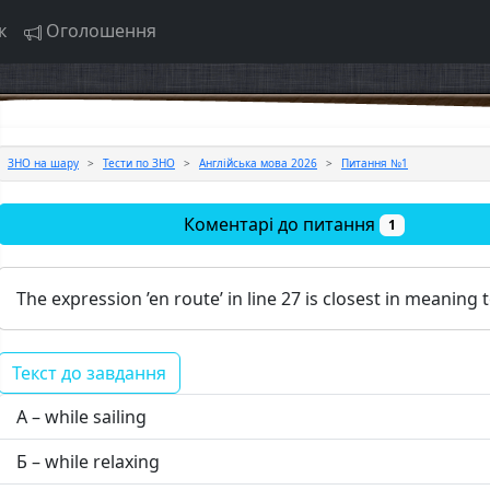
к
Оголошення
ЗНО на шару
Тести по ЗНО
Англійська мова 2026
Питання №1
Коментарі до питання
1
The expression ’en route’ in line 27 is closest in meaning t
Текст до завдання
А – while sailing
Б – while relaxing