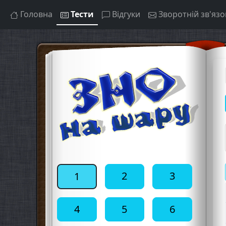
Головна
Тести
Відгуки
Зворотній зв'язо
2
3
1
4
5
6