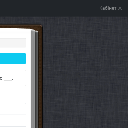
Кабінет
o ____.