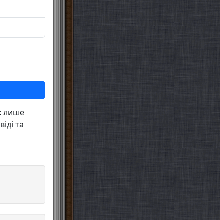
х лише
іді та