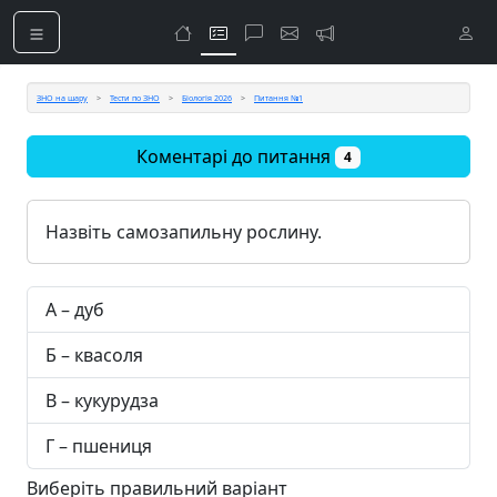
ЗНО на шару
Тести по ЗНО
Біологія 2026
Питання №1
Коментарі до питання
4
Назвіть самозапильну рослину.
А – дуб
Б – квасоля
В – кукурудза
Г – пшениця
Виберіть правильний варіант