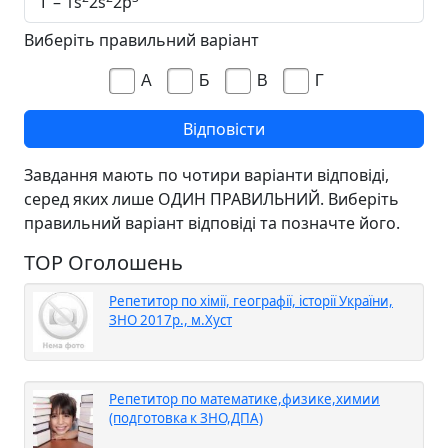
Г – 1s
2s
2p
Виберіть правильний варіант
А
Б
В
Г
Завдання мають по чотири варіанти відповіді,
серед яких лише ОДИН ПРАВИЛЬНИЙ. Виберіть
правильний варіант відповіді та позначте його.
TOP Оголошень
Репетитор по хімії, географії, історії України,
ЗНО 2017р., м.Хуст
Репетитор по математике,физике,химии
(подготовка к ЗНО,ДПА)