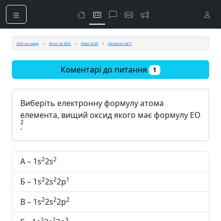
ЗНО на шару
Тести по ЗНО
Хімія 2026
Питання №17
Коментарі до питання
1
Виберіть електронну формулу атома
елемента, вищий оксид якого має формулу EO
2
.
2
2
А – 1s
2s
2
2
1
Б – 1s
2s
2p
2
2
2
В – 1s
2s
2p
2
2
3