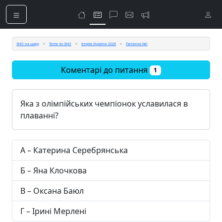
ЗНО на шару
Тести по ЗНО
Історія України 2026
Питання №1
Коментарі до питання
1
Яка з олімпійських чемпіонок уславилася в
плаванні?
А – Катерина Серебрянська
Б – Яна Клочкова
В – Оксана Баюл
Г – Ірині Мерлені