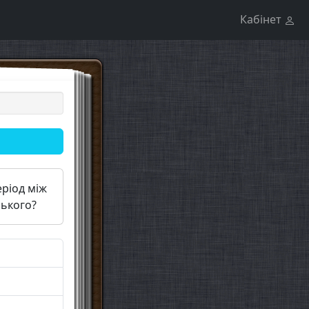
Кабінет
ріод між
ького?