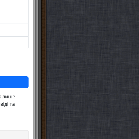
х лише
іді та