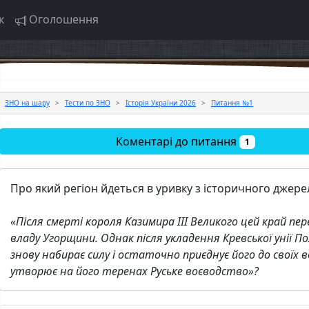
к
Оголошення
ЗНО на шару
Тести по ЗНО
Історія України 2026
Питання №1
Коментарі до питання
1
Про який регіон йдеться в уривку з історичного джере
«Після смерті короля Казимира III Великого цей край пе
владу Угорщини. Однак після укладення Кревської унії П
знову набирає силу і остаточно приєднує його до своїх в
утворює на його теренах Руське воєводство»?