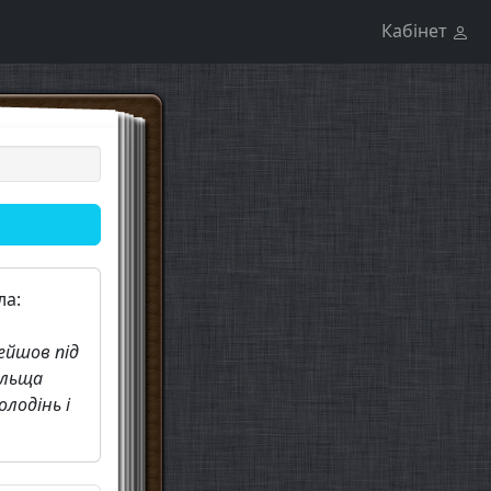
Кабінет
ла:
рейшов під
ольща
олодінь і