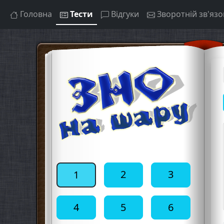
Головна
Тести
Відгуки
Зворотній зв'язо
2
3
1
4
5
6