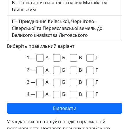
В – Повстання на чолі з князем Михайлом
Глинським
Г – Приєднання Київської, Чернігово-
Сіверської та Переяславської земель до
Великого князівства Литовського
Виберіть правильний варіант
1 —
А
Б
В
Г
2 —
А
Б
В
Г
3 —
А
Б
В
Г
4 —
А
Б
В
Г
У завданнях розташуйте події в правильній
послідовності. Поставте позначки в таблицях