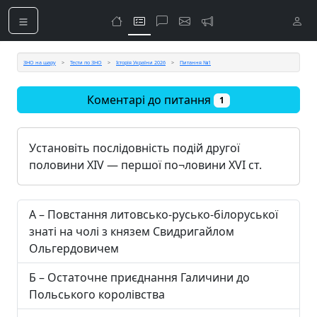
ЗНО на шару
Тести по ЗНО
Історія України 2026
Питання №1
Коментарі до питання
1
Установіть послідовність подій другої
половини XIV — першої по¬ловини XVI ст.
А – Повстання литовсько-русько-білоруської
знаті на чолі з князем Свидригайлом
Ольгердовичем
Б – Остаточне приєднання Галичини до
Польського королівства