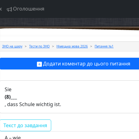
к
Оголошення
ЗНО на шару
Тести по ЗНО
Німецька мова 2026
Питання №1
Додати коментар до цього питання
Sie
(8)___
, dass Schule wichtig ist.
Текст до завдання
А – wie