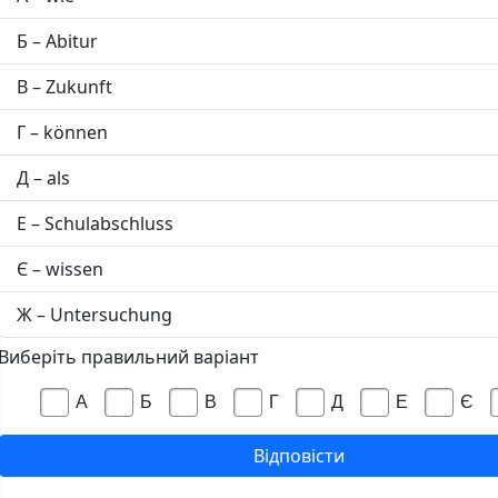
Б – Abitur
В – Zukunft
Г – können
Д – als
Е – Schulabschluss
Є – wissen
Ж – Untersuchung
Виберіть правильний варіант
А
Б
В
Г
Д
Е
Є