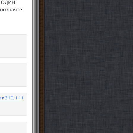
ше ОДИН
 позначте
 к ЗНО. 1-11