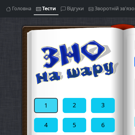
Головна
Тести
Відгуки
Зворотній зв'язо
2
3
1
4
5
6