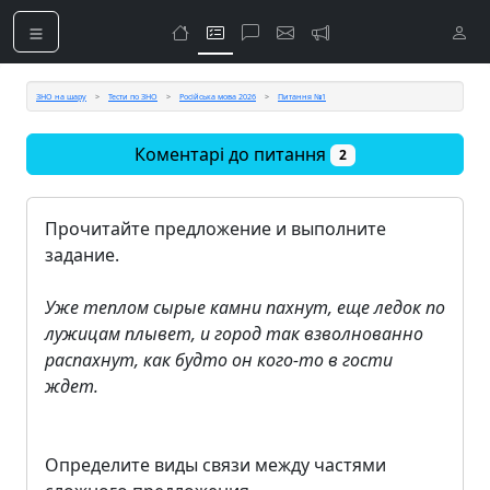
ЗНО на шару
Тести по ЗНО
Російська мова 2026
Питання №1
Коментарі до питання
2
Прочитайте предложение и выполните
задание.
Уже теплом сырые камни пахнут, еще ледок по
лужицам плывет, и город так взволнованно
распахнут, как будто он кого-то в гости
ждет.
Определите виды связи между частями