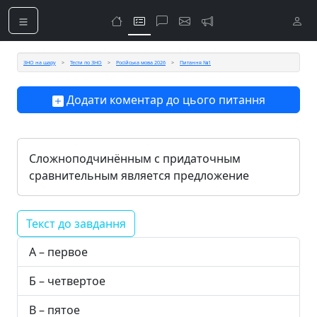
ЗНО на шару
Тести по ЗНО
Російська мова 2026
Питання №1
Додати коментар до цього питання
Сложноподчинённым с придаточным
сравнительным является предложение
Текст до завдання
А – первое
Б – четвертое
В – пятое