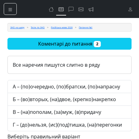
ЗНО на шару
Тести по ЗНО
Російська мова 2026
Питання №1
Коментарі до питання
2
Все наречия пишутся слитно в ряду
А – (по)очередно, (по)братски, (по)напрасну
Б – (во)вторых, (на)двое, (крепко)накрепко
В – (на)пополам, (за)муж, (в)придачу
Г – (до)нельзя, (ис)(под)тишка, (на)перегонки
Виберіть правильний варіант