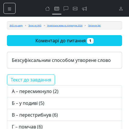
ЗНО на шару
Тести по ЗНО
Українська мова та література 2026
Питання №1
Коментарі до питання
1
Безсуфіксальним способом утворене слово
Текст до завдання
А – пересмикнуло (2)
Б – у подиві (5)
В – перестрибнув (6)
Г – помчав (6)