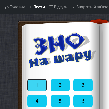
Головна
Тести
Відгуки
Зворотній зв'язо
2
3
1
4
5
6