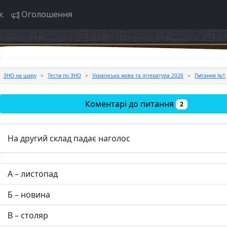
к
Оголошення
ЗНО на шару
Тести по ЗНО
Українська мова та література 2026
Питання №1
Коментарі до питання
2
На другий склад падає наголос
А – листопад
Б – новина
В – столяр