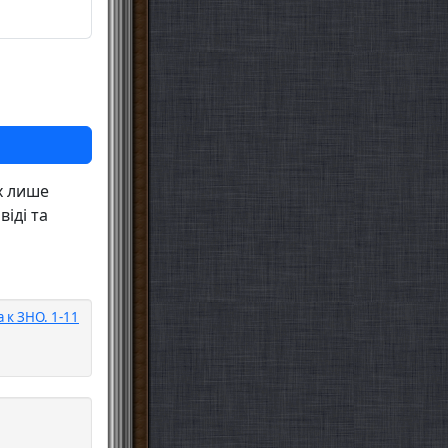
х лише
іді та
 к ЗНО. 1-11