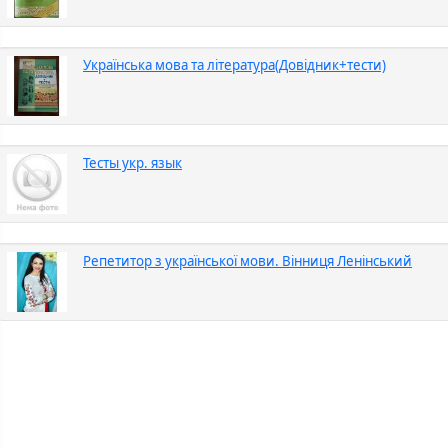
Українська мова та література(Довідник+тести)
Тесты укр. язык
Репетитор з української мови. Вінниця Ленінський