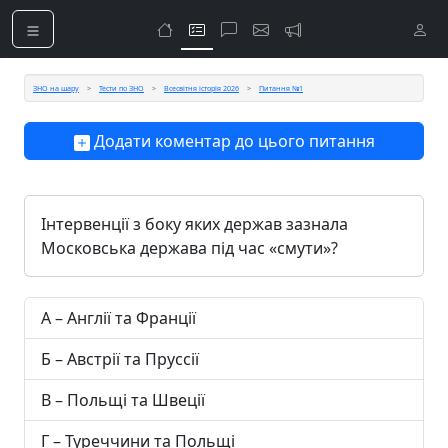
ЗНО на шару
Тести по ЗНО
Всесвітня історія 2026
Питання №1
Додати коментар до цього питання
Інтервенції з боку яких держав зазнала
Московська держава під час «смути»?
А – Англії та Франції
Б – Австрії та Пруссії
В – Польщі та Швеції
Г – Туреччини та Польщі