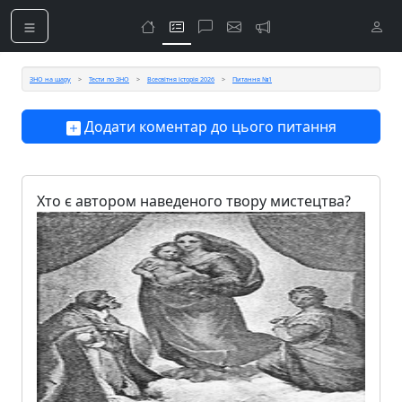
ЗНО на шару
Тести по ЗНО
Всесвітня історія 2026
Питання №1
Додати коментар до цього питання
Хто є автором наведеного твору мистецтва?