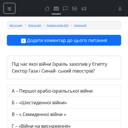
ЗНО на шару
Тести по ЗНО
Всесвітня історія 2026
Питання №1
Додати коментар до цього питання
Під час якої війни Ізраїль захопив у Єгипту
Сектор Газа і Синай- ський півострів?
А – Першої арабо-ізраїльської війни
Б – «Шестиденної війни»
В – « Семиденної війни »
Г – «Війни на виснаження»